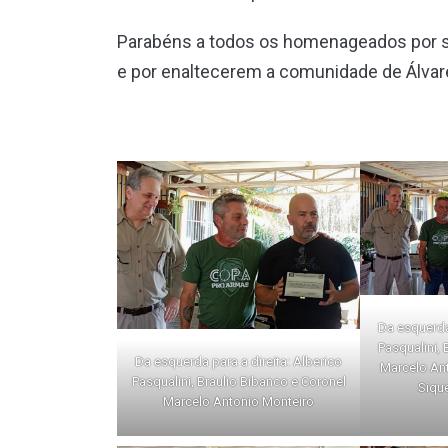
Parabéns a todos os homenageados por su
e por enaltecerem a comunidade de Álva
Da esquerda 
Pasqualini, 
Da esquerda para a direita: Alberico
Marcelo An
Pasqualini, Braulio Bibanco e Coronel
Sique
Marcelo Antonio Monteiro