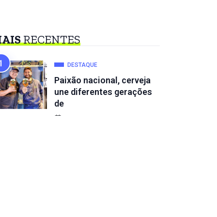
AIS
RECENTES
DESTAQUE
Paixão nacional, cerveja
une diferentes gerações
de
5 De Agosto De 2026
DESTAQUE
IA vai roubar empregos
ou transformar
carreiras?
4 De Agosto De 2026