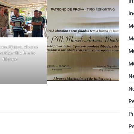
I
I
M
M
ronel Disaro, Alberico
M
i, Major Eli e Braulio
Bibanco
M
N
Nu
P
Pr
Ps