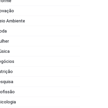
nforme
novação
eio Ambiente
oda
ulher
úsica
egócios
trição
esquisa
ofissão
icologia