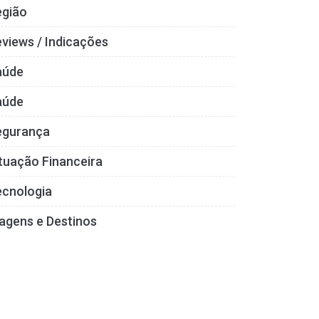
egião
views / Indicações
aúde
aúde
egurança
tuação Financeira
ecnologia
agens e Destinos