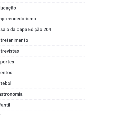
ducação
mpreendedorismo
saio da Capa Edição 204
ntretenimento
trevistas
sportes
ventos
tebol
astronomia
fantil