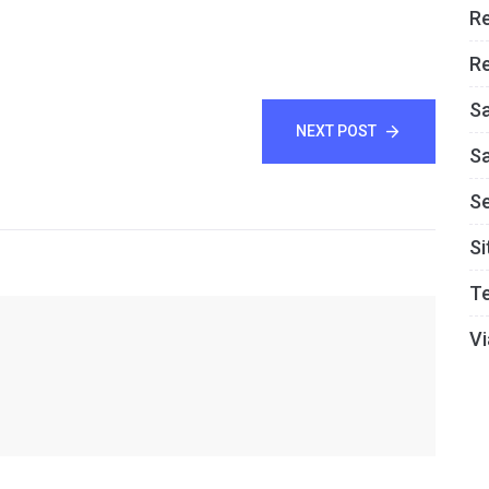
R
Re
S
NEXT POST
S
S
Si
T
Vi