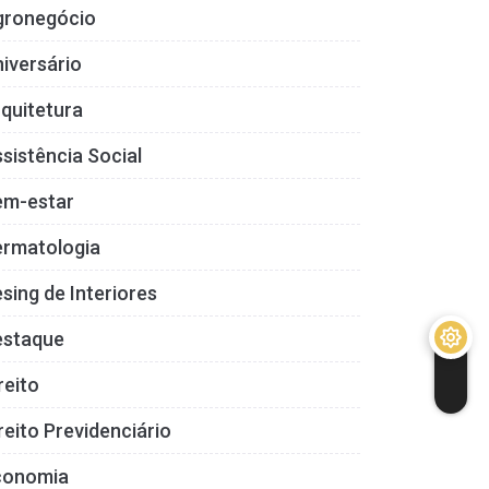
gronegócio
iversário
quitetura
sistência Social
em-estar
ermatologia
sing de Interiores
estaque
reito
reito Previdenciário
conomia