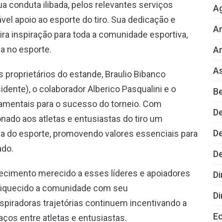
a conduta ilibada, pelos relevantes serviços
A
vel apoio ao esporte do tiro. Sua dedicação e
An
 inspiração para toda a comunidade esportiva,
a no esporte.
Ar
As
s proprietários do estande, Braulio Bibanco
idente), o colaborador Alberico Pasqualini e o
B
damentais para o sucesso do torneio. Com
D
ado aos atletas e entusiastas do tiro um
De
ca do esporte, promovendo valores essenciais para
ado.
D
cimento merecido a esses líderes e apoiadores
Di
enriquecido a comunidade com seu
Di
piradoras trajetórias continuem incentivando a
E
aços entre atletas e entusiastas.