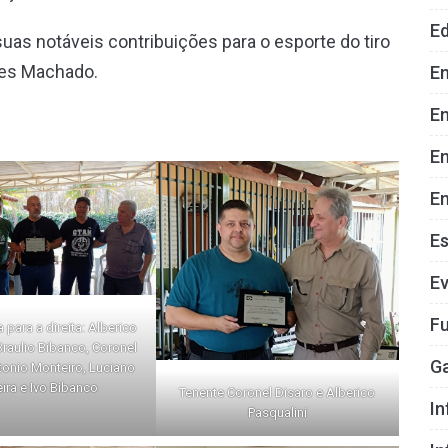
E
as notáveis contribuições para o esporte do tiro
res Machado.
E
En
E
En
E
E
Fu
para a direita: Alberico
Braulio Bibanco, Coronel
G
tonio Monteiro, Luciano
ira e Ivo Bibanco
Tenente Coronel Disaro e Alberico
In
Pasqualini