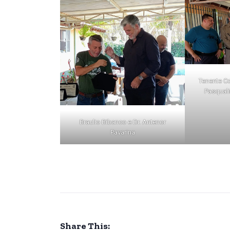
Tenente Co
Pasqualin
Braulio Bibanco e Dr. Antenor
Pavarina
Share This: