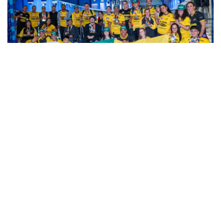
INFORME
Natação Paralímpica de
Prudente conquista 40
medalhas em SP
By
Editora Falcão
20 De Julho De 2023
0 Comment
Uma Jornada de Superação e Parceria: O