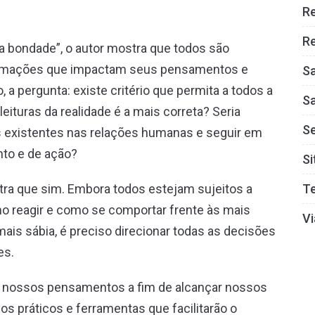
R
Re
 bondade”, o autor mostra que todos são
rmações que impactam seus pensamentos e
S
, a pergunta: existe critério que permita a todos a
S
leituras da realidade é a mais correta? Seria
S
as existentes nas relações humanas e seguir em
to e de ação?
Si
T
tra que sim. Embora todos estejam sujeitos a
o reagir e como se comportar frente às mais
Vi
mais sábia, é preciso direcionar todas as decisões
es.
car nossos pensamentos a fim de alcançar nossos
s práticos e ferramentas que facilitarão o