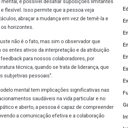
ental, é possível desafiar suposições limitantes
E
 flexível. Isso permite que a pessoa veja
áculos, abraçar a mudança em vez de temê-la e
E
 os horizontes.
En
ajuste não é o fato, mas sim o observador que
E
s entes ativos da interpretação e da atribuição
En
e feedback para nossos colaboradores, por
atura técnica, quando se trata de liderança, que
E
s subjetivas pessoais”.
E
odelo mental tem implicações significativas nas
Fu
acionamentos saudáveis na vida particular e no
G
pático e aberto, a pessoa é capaz de compreender
movendo a comunicação efetiva e a colaboração
In