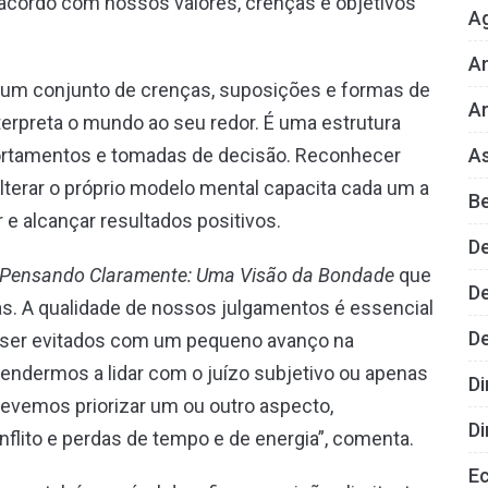
cordo com nossos valores, crenças e objetivos
A
An
 um conjunto de crenças, suposições e formas de
Ar
erpreta o mundo ao seu redor. É uma estrutura
As
ortamentos e tomadas de decisão. Reconhecer
lterar o próprio modelo mental capacita cada um a
B
e alcançar resultados positivos.
D
Pensando Claramente: Uma Visão da Bondade
que
De
as. A qualidade de nossos julgamentos é essencial
D
m ser evitados com um pequeno avanço na
endermos a lidar com o juízo subjetivo ou apenas
Di
evemos priorizar um ou outro aspecto,
Di
flito e perdas de tempo e de energia”, comenta.
E