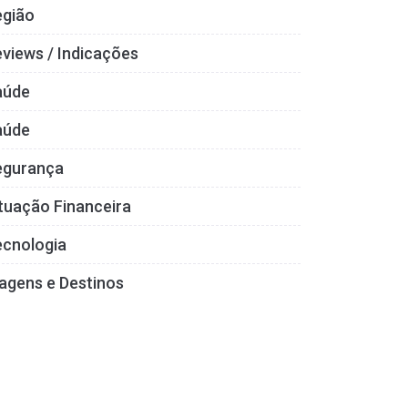
egião
views / Indicações
aúde
aúde
egurança
tuação Financeira
ecnologia
agens e Destinos