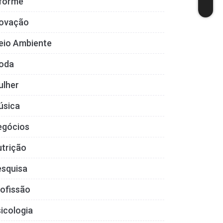
nforme
novação
eio Ambiente
oda
ulher
úsica
egócios
trição
esquisa
ofissão
icologia