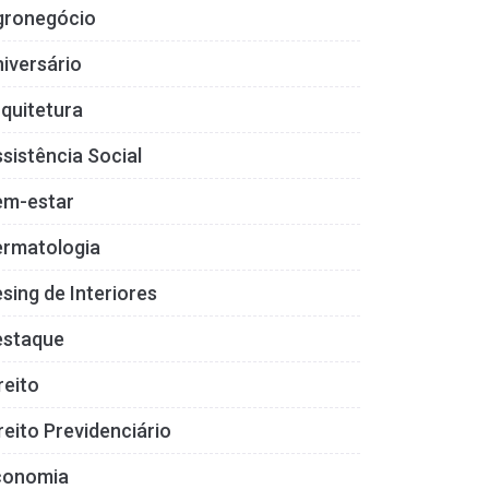
gronegócio
iversário
quitetura
sistência Social
em-estar
ermatologia
sing de Interiores
estaque
reito
reito Previdenciário
conomia