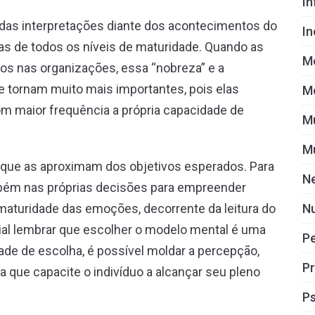
I
das interpretações diante dos acontecimentos do
I
oas de todos os níveis de maturidade. Quando as
M
os nas organizações, essa “nobreza” e a
e tornam muito mais importantes, pois elas
M
om maior frequência a própria capacidade de
M
M
s que as aproximam dos objetivos esperados. Para
N
mbém nas próprias decisões para empreender
Nu
maturidade das emoções, decorrente da leitura do
ial lembrar que escolher o modelo mental é uma
P
ade de escolha, é possível moldar a percepção,
Pr
ue capacite o indivíduo a alcançar seu pleno
Ps