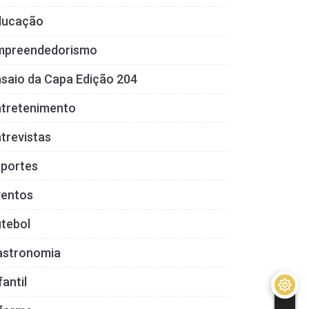
ducação
mpreendedorismo
saio da Capa Edição 204
ntretenimento
trevistas
sportes
ventos
tebol
astronomia
fantil