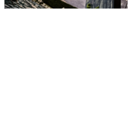
ENTRETENIMENTO
Sesc Verão chega com
programação inspirada
nos Jogos Olímpicos e
Paralímpicos de Paris
By
Editora Falcão
3 De Janeiro De 2024
0 Comment
Por: Thiago Ferri – Assessoria de Imprensa – Sesc Thermas de
Presidente Prudente