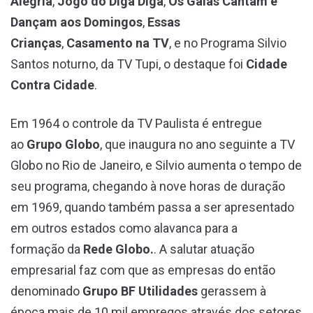
Alegria
,
Jogo do Diga Diga
,
Os Galãs Cantam e
Dançam aos Domingos
,
Essas
Crianças
,
Casamento na TV
, e no Programa Silvio
Santos noturno, da TV Tupi, o destaque foi
Cidade
Contra Cidade
.
Em 1964 o controle da TV Paulista é entregue
ao
Grupo Globo
, que inaugura no ano seguinte a TV
Globo no Rio de Janeiro, e Silvio aumenta o tempo de
seu programa, chegando à nove horas de duração
em 1969, quando também passa a ser apresentado
em outros estados como alavanca para a
formação
da
Rede Globo.
. A salutar atuação
empresarial faz com que as empresas do então
denominado
Grupo BF Utilidades
gerassem à
época mais de 10 mil empregos através dos setores