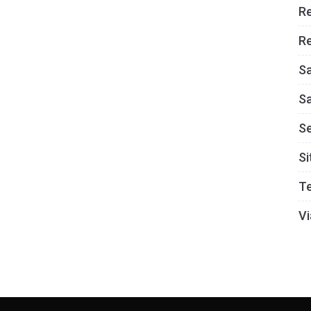
R
Re
S
S
S
Si
T
Vi