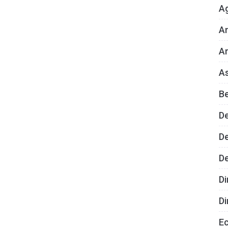
A
An
Ar
As
B
D
De
D
Di
Di
E