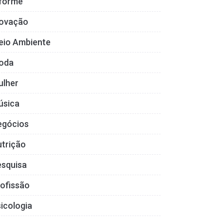
nforme
novação
eio Ambiente
oda
ulher
úsica
egócios
trição
esquisa
ofissão
icologia