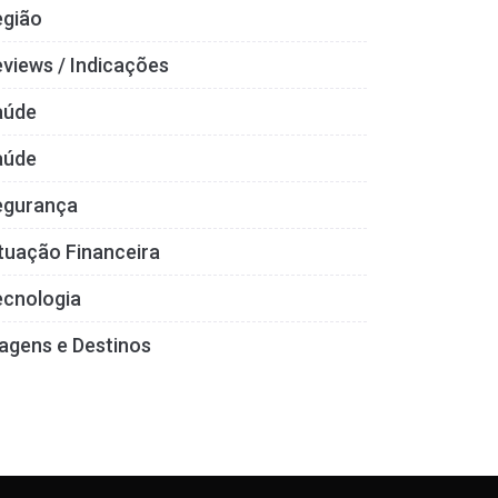
egião
views / Indicações
aúde
aúde
egurança
tuação Financeira
ecnologia
agens e Destinos