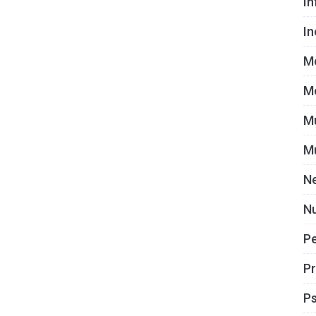
I
I
M
M
M
M
N
Nu
P
Pr
Ps