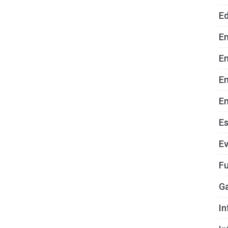
E
E
En
E
En
E
E
Fu
G
In