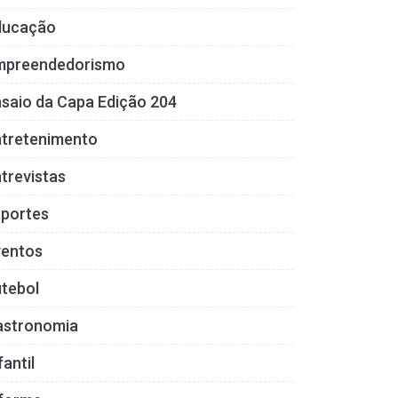
ducação
mpreendedorismo
saio da Capa Edição 204
ntretenimento
trevistas
sportes
ventos
tebol
astronomia
fantil