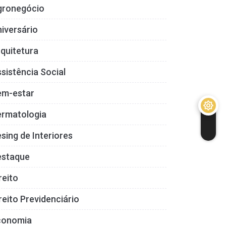
gronegócio
iversário
quitetura
sistência Social
em-estar
ermatologia
sing de Interiores
estaque
reito
reito Previdenciário
conomia