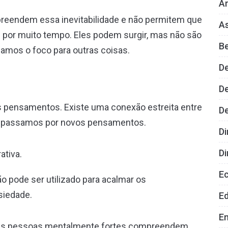
Ar
preendem essa inevitabilidade e não permitem que
As
or muito tempo. Eles podem surgir, mas não são
B
amos o foco para outras coisas.
D
De
os pensamentos. Existe uma conexão estreita entre
D
ue passamos por novos pensamentos.
Di
Di
ativa.
E
ão pode ser utilizado para acalmar os
siedade.
E
E
As pessoas mentalmente fortes compreendem