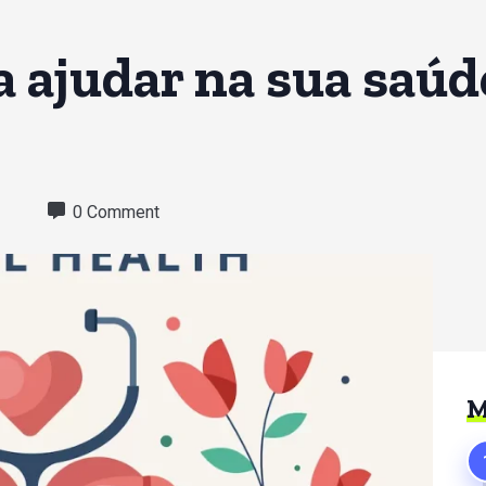
a ajudar na sua saúd
3
0 Comment
M