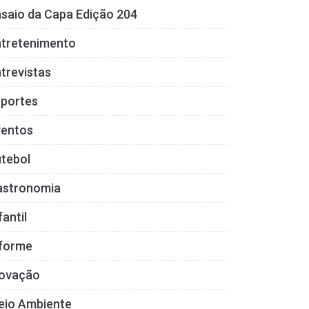
saio da Capa Edição 204
ntretenimento
trevistas
sportes
ventos
tebol
astronomia
fantil
nforme
novação
eio Ambiente