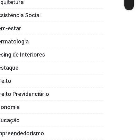
quitetura
sistência Social
em-estar
ermatologia
sing de Interiores
estaque
reito
reito Previdenciário
conomia
ducação
mpreendedorismo