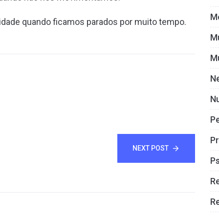
M
icidade quando ficamos parados por muito tempo.
M
M
N
Nu
P
Pr
NEXT POST
Ps
R
Re