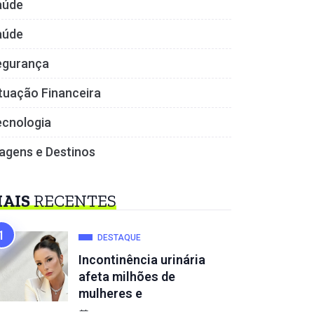
aúde
aúde
egurança
tuação Financeira
ecnologia
agens e Destinos
AIS
RECENTES
DESTAQUE
Incontinência urinária
afeta milhões de
mulheres e