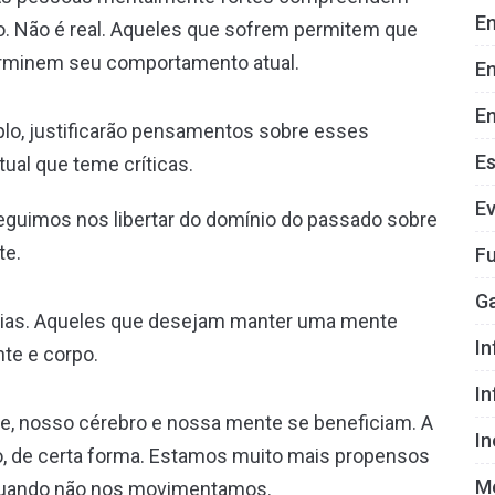
En
. Não é real. Aqueles que sofrem permitem que
rminem seu comportamento atual.
E
En
plo, justificarão pensamentos sobre esses
E
ual que teme críticas.
E
guimos nos libertar do domínio do passado sobre
te.
Fu
G
 dias. Aqueles que desejam manter uma mente
In
te e corpo.
I
, nosso cérebro e nossa mente se beneficiam. A
I
o, de certa forma. Estamos muito mais propensos
M
 quando não nos movimentamos.