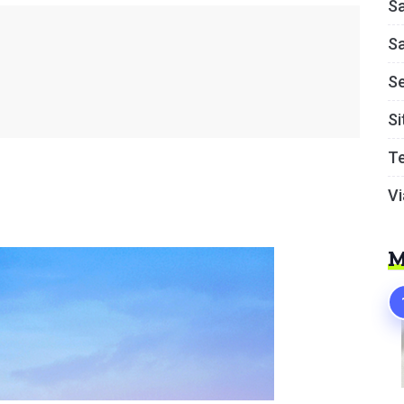
S
S
S
Si
T
Vi
M