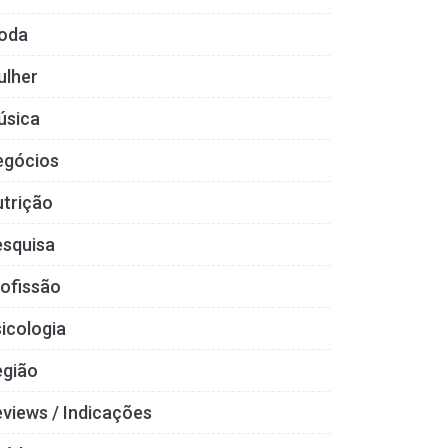
oda
ulher
úsica
egócios
trição
esquisa
ofissão
icologia
egião
views / Indicações