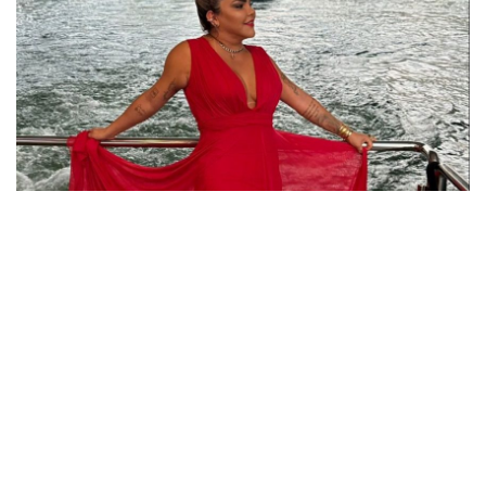
A empresária Karla Alves, renomada expert em bronzeamento,
desembarcou em Dubai para uma experiência transformadora
DESTAQUE
EMPREENDEDORISMO
INFORME
PROFISSÃO
Karla Alves brilha em