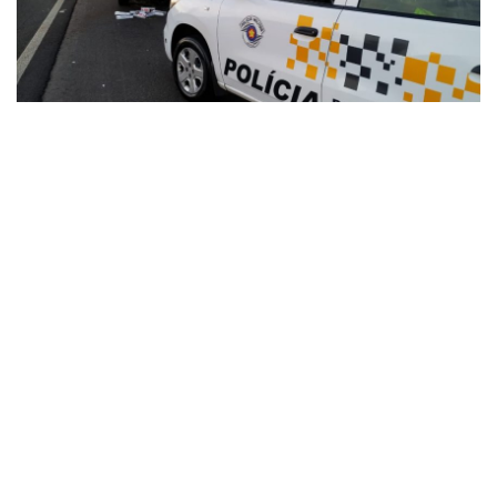
Durante o desencadeamento da Operação Impacto,
a equipe de policiais foi acionada para atender um
acidente de trânsito em Presidente Prudente/SP –
SP 425 – Rodovia Assis Chateaubriand, km 462,000
metros, sentido Norte, e, após chegar ao local,
constatou que uma Ford/Fiorino havia se chocado
contra a canaleta de concreto e ficou imobilizada na
área lindeira.