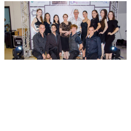
DESTAQUE
INFORME
MÚSICA
Um brinde à dança!
By
Editora Falcão
1 De Julho De 2024
0 Comment