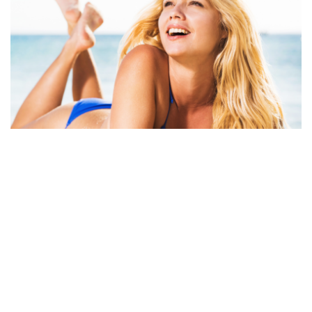
Durante o verão, a pele está mais exposta a fatores como
radiação solar intensa, calor, suor e umidade, o que exige cuidados
específicos para mantê-la saudável e protegida. Foto: Canva Pro
DESTAQUE
INFORME
SAÚDE
O Verão está chegando: