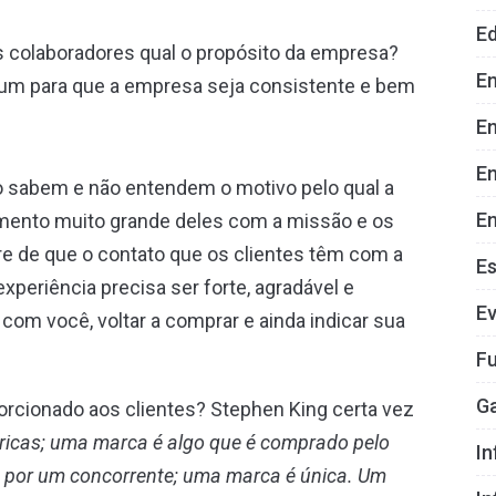
E
 colaboradores qual o propósito da empresa?
E
 um para que a empresa seja consistente e bem
En
E
ão sabem e não entendem o motivo pelo qual a
En
mento muito grande deles com a missão e os
e de que o contato que os clientes têm com a
E
periência precisa ser forte, agradável e
E
com você, voltar a comprar e ainda indicar sua
Fu
G
orcionado aos clientes? Stephen King certa vez
bricas; uma marca é algo que é comprado pelo
In
 por um concorrente; uma marca é única. Um