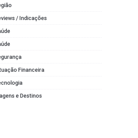
egião
views / Indicações
aúde
aúde
egurança
tuação Financeira
ecnologia
agens e Destinos