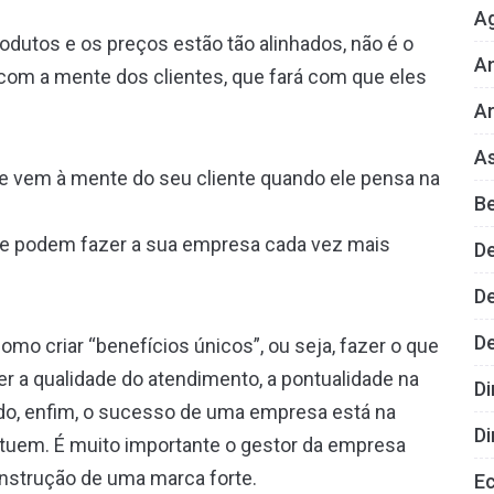
A
dutos e os preços estão tão alinhados, não é o
An
com a mente dos clientes, que fará com que eles
.
Ar
As
ue vem à mente do seu cliente quando ele pensa na
B
que podem fazer a sua empresa cada vez mais
D
De
D
mo criar “benefícios únicos”, ou seja, fazer o que
 a qualidade do atendimento, a pontualidade na
Di
do, enfim, o sucesso de uma empresa está na
Di
ituem. É muito importante o gestor da empresa
onstrução de uma marca forte.
E