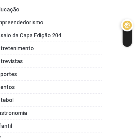
ducação
mpreendedorismo
saio da Capa Edição 204
ntretenimento
trevistas
sportes
ventos
tebol
astronomia
fantil