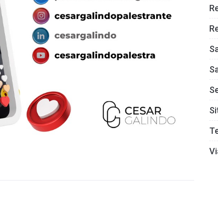
R
Re
S
S
S
Si
T
Vi