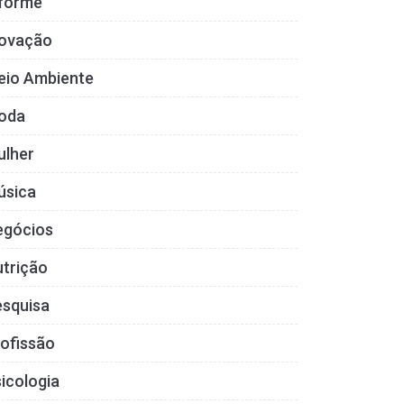
nforme
novação
eio Ambiente
oda
ulher
úsica
egócios
trição
esquisa
ofissão
icologia