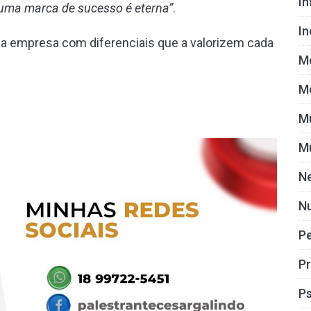
I
 uma marca de sucesso é eterna”
.
I
ua empresa com diferenciais que a valorizem cada
M
M
M
M
N
Nu
P
Pr
Ps