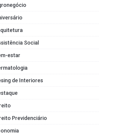
gronegócio
iversário
quitetura
sistência Social
em-estar
ermatologia
sing de Interiores
estaque
reito
reito Previdenciário
conomia