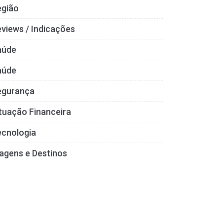
egião
views / Indicações
aúde
aúde
egurança
tuação Financeira
ecnologia
agens e Destinos