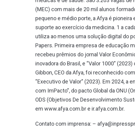
médicas e de saúde. São 3.203 vagas de 
(MEC) com mais de 20 mil alunos formad
pequeno e médio porte, a Afya é pioneira 
suporte ao exercício da medicina. 1 a ca
utiliza ao menos uma solução digital do po
Papers. Primeira empresa de educação méd
recebeu prêmios do jornal Valor Econômic
inovadora do Brasil, e “Valor 1000” (2023
Gibbon, CEO da Afya, foi reconhecido co
“Executivo de Valor” (2023). Em 2024, a 
com ImPacto”, do pacto Global da ONU (O
ODS (Objetivos De Desenvolvimento Sust
em www.afya.com.br e ir.afya.com.br.
Contato com imprensa: – afya@inpresspn