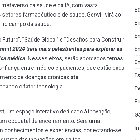
 metaverso da saúde e da IA, com vasta
E
setores farmacêutico e de saúde, Gerwill virá ao
E
ial no campo da saúde.
En
Futuro”, “Saúde Global” e “Desafios para Construir
E
mit 2024 trará mais palestrantes para explorar as
ica médica
. Nesses eixos, serão abordados temas
En
nfiança entre médico e pacientes, que estão cada
E
amento de doenças crônicas até
ando o fator tecnologia.
E
Fu
st, um espaço interativo dedicado à inovação,
G
 um coquetel de encerramento. Será uma
In
em conhecimentos e experiências, conectando-se
nguarda das inovações em saúde.