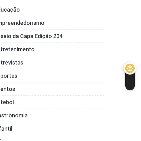
ducação
mpreendedorismo
saio da Capa Edição 204
ntretenimento
trevistas
sportes
ventos
tebol
astronomia
fantil