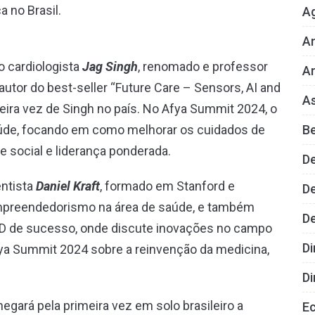
 no Brasil.
A
An
o cardiologista
Jag Singh
, renomado e professor
Ar
utor do best-seller “Future Care – Sensors, AI and
As
eira vez de Singh no país. No Afya Summit 2024, o
B
aúde, focando em como melhorar os cuidados de
e social e liderança ponderada.
D
entista
Daniel Kraft
, formado em Stanford e
De
empreendedorismo na área de saúde, e também
D
ED de sucesso, onde discute inovações no campo
Di
Afya Summit 2024 sobre a reinvenção da medicina,
Di
egará pela primeira vez em solo brasileiro a
E