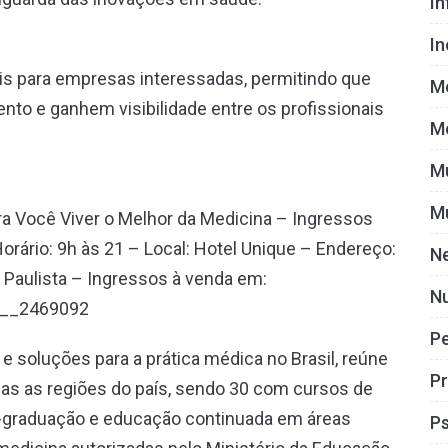
I
I
eis para empresas interessadas, permitindo que
M
to e ganhem visibilidade entre os profissionais
M
M
M
 Você Viver o Melhor da Medicina – Ingressos
orário: 9h às 21 – Local: Hotel Unique – Endereço:
N
m Paulista – Ingressos à venda em:
Nu
t__2469092
P
 e soluções para a prática médica no Brasil, reúne
Pr
das as regiões do país, sendo 30 com cursos de
-graduação e educação continuada em áreas
Ps