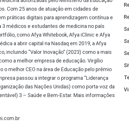
medicina autorizadas pelo Ministério da Educação
R
os. Com 25 anos de atuação em cidades de
Re
em práticas digitais para aprendizagem contínua e
da 3 médicos e estudantes de medicina no país
S
rtfólio, como Afya Whitebook, Afya iClinic e Afya
S
ica a abrir capital na Nasdaq em 2019, a Afya
o, incluindo “Valor Inovação” (2023) como a mais
S
) como a melhor empresa de educação. Virgílio
Si
mo o melhor CEO na área de Educação pelo prêmio
T
empresa passou a integrar o programa “Liderança
rganização das Nações Unidas) como porta-voz da
Vi
entável) 3 – Saúde e Bem-Estar. Mais informações
i.com.br