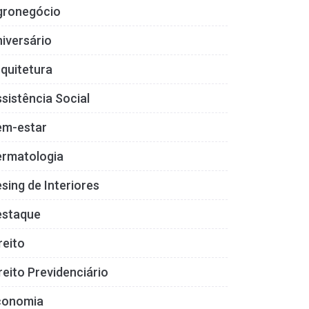
gronegócio
iversário
quitetura
sistência Social
em-estar
ermatologia
sing de Interiores
estaque
reito
reito Previdenciário
conomia