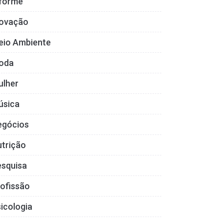
nforme
novação
eio Ambiente
oda
ulher
úsica
egócios
trição
esquisa
ofissão
icologia