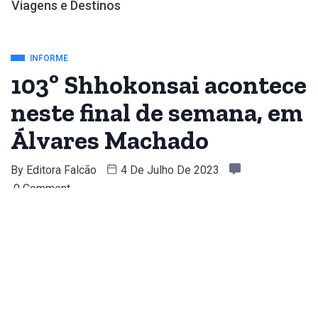
Viagens e Destinos
INFORME
103º Shhokonsai acontece
neste final de semana, em
Álvares Machado
By
Editora Falcão
4 De Julho De 2023
0 Comment
Acontece neste final de semana, 08 e 09 de julho, a
103ª edição do Shokonsai, “convite às almas”, um
evento de tradição oriental, realizado pela
Associação Cultural, Esportiva e Agrícola Nipo-
Brasileira de Álvares Machado (Aceam). Com