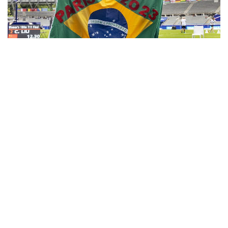
INFORME
Jerusa Geber dos Santos:
Bicampeã Mundial na
Classe T11 e Orgulho do
Brasil e de Presidente
Prudente!