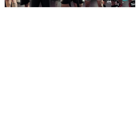
A cidade de Pirapozinho, está ganhando destaque no cenário
esportivo graças à dedicação e talento de uma equipe de
kickboxing local
DESTAQUE
ESPORTES
Equipe de Kickboxing de
Pirapozinho se destaca
em competições fora da
cidade
By
Editora Falcão
10 De Julho De 2024
0 Comment